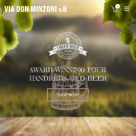
0
Welcome In Store
Ante commodo amet per sodales vel elit suscipit adipiscing vel a per scelerisque porta adipiscing tristique
suspendisse vel a per scelerisque.
AWARD WINNING FOUR
HANDREDS OLD BEER
SHOP NOW
Nisi habitasse nec mi