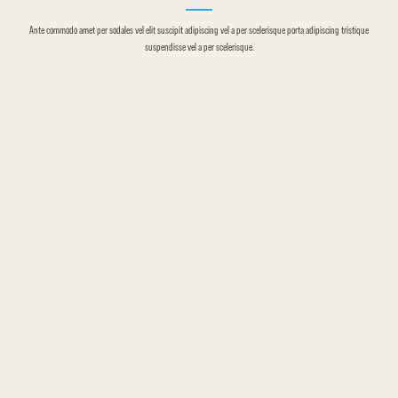
Ante commodo amet per sodales vel elit suscipit adipiscing vel a per scelerisque porta adipiscing tristique
suspendisse vel a per scelerisque.