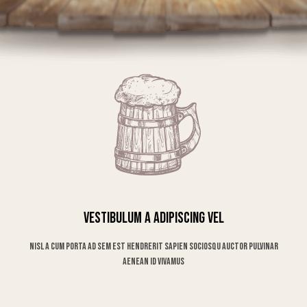
Commodo leo rhoncus aptent quisque sit fusce etiam viverra ullamcorper
interdum pretium
Vestibulum a adipiscing vel
Nisl a cum porta ad sem est hendrerit sapien sociosqu auctor pulvinar
aenean id vivamus