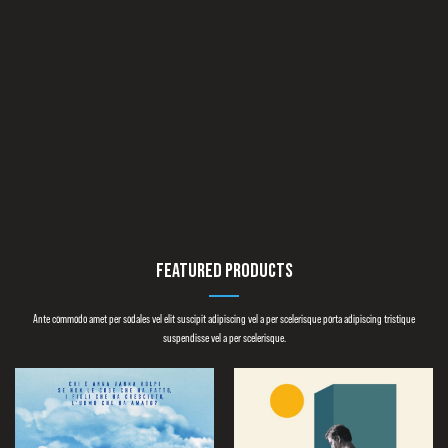
Featured Products
Ante commodo amet per sodales vel elit suscipit adipiscing vel a per scelerisque porta adipiscing tristique
suspendisse vel a per scelerisque.