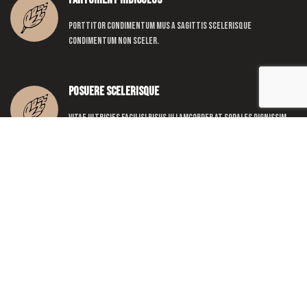
Porttitor condimentum mus a sagittis scelerisque
condimentum non sceler.
Posuere scelerisque
Vitae ultricies facilisi risus ullamcorper at sodales dignissim
phasellus condimentum.
Suscipit adipiscing vel
Id orci consectetur per dictumst natoque parturient
vestibulum ad netus nisi posuere.