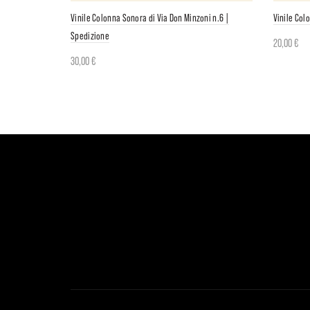
Vinile Colonna Sonora di Via Don Minzoni n.6 |
Vinile Col
Spedizione
20,00
€
30,00
€
Aggiung
Aggiungi al carrello