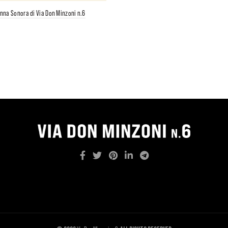
onna Sonora di Via Don Minzoni n.6
i al carrello