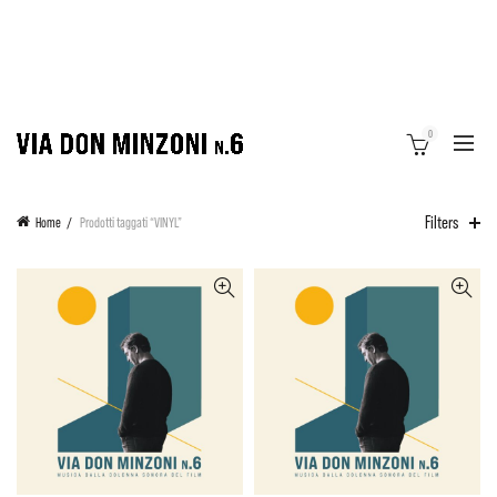
0
Filters
Home
Prodotti taggati “VINYL”